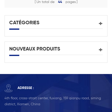
Un total de
44
pages
CATÉGORIES
NOUVEAUX PRODUITS
ADRESSE :
4th floor, cross-strait center, fuxiang, 159 qianpu road, siming
district, Xiamen, China