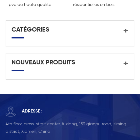
pvc de haute qualité
résidentielles en bois
b
massif
e
CATÉGORIES
NOUVEAUX PRODUITS
ADRESSE :
4th floor, cross-strait center, fuxiang, 159 qianpu road, siming
district, Xiamen, China