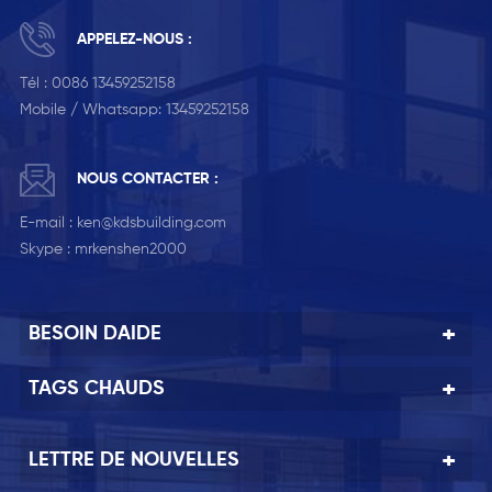
APPELEZ-NOUS :
Tél :
0086 13459252158
Mobile / Whatsapp:
13459252158
NOUS CONTACTER :
E-mail :
ken@kdsbuilding.com
Skype :
mrkenshen2000
BESOIN DAIDE
TAGS CHAUDS
LETTRE DE NOUVELLES