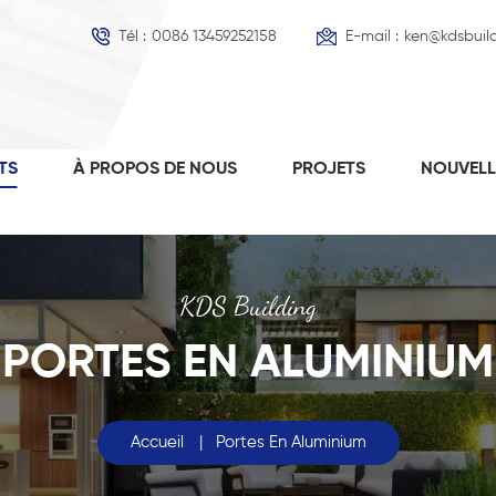
Tél :
0086 13459252158
E-mail :
ken@kdsbuil
TS
À PROPOS DE NOUS
PROJETS
NOUVEL
KDS Building
PORTES EN ALUMINIUM
Accueil
|
Portes En Aluminium