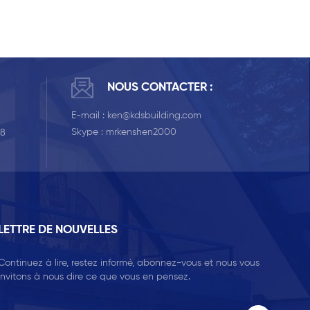
NOUS CONTACTER :
E-mail :
ken@kdsbuilding.com
Skype :
mrkenshen2000
58
LETTRE DE NOUVELLES
Continuez à lire, restez informé, abonnez-vous et nous vous
invitons à nous dire ce que vous en pensez.