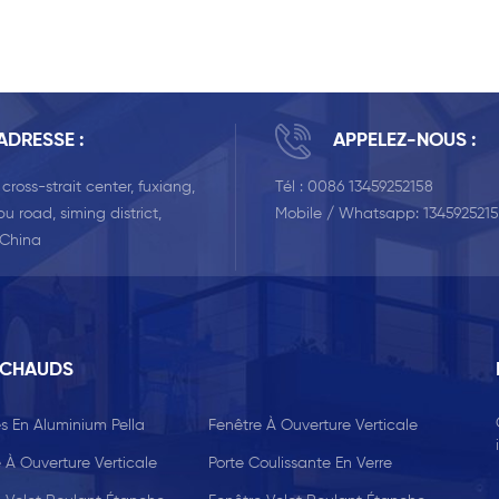
ADRESSE :
APPELEZ-NOUS :
, cross-strait center, fuxiang,
Tél :
0086 13459252158
u road, siming district,
Mobile / Whatsapp:
134592521
 China
 CHAUDS
s En Aluminium Pella
Fenêtre À Ouverture Verticale
 À Ouverture Verticale
Porte Coulissante En Verre