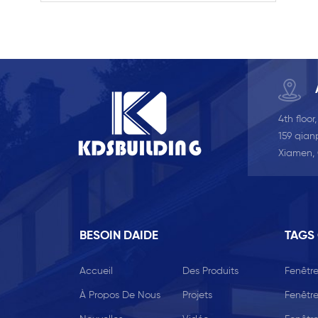
avec la grille dans la
conception creuse, elle est
plus solide et plus sûre
4th floor
159 qianp
Xiamen,
BESOIN DAIDE
TAGS
Accueil
Des Produits
Fenêtre
À Propos De Nous
Projets
Fenêtre