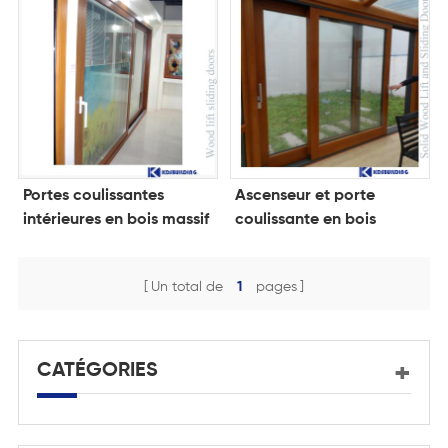
Portes coulissantes
Ascenseur et porte
intérieures en bois massif
coulissante en bois
à texture simple
massif bon marché et de
haute qualité
Un total de
1
pages
CATÉGORIES