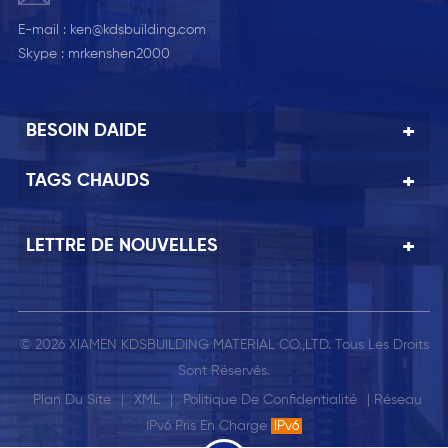
E-mail :
ken@kdsbuilding.com
Skype :
mrkenshen2000
BESOIN DAIDE
TAGS CHAUDS
LETTRE DE NOUVELLES
© 2026 XIAMEN KDSBUILDING MATERIAL CO.,LTD. Tous Les Droits
Sont Réservés.
Plan Du Site
|
XML
|
Politique De Confidentialité
| Réseau
IPv6 Pris En Charge
IPv6