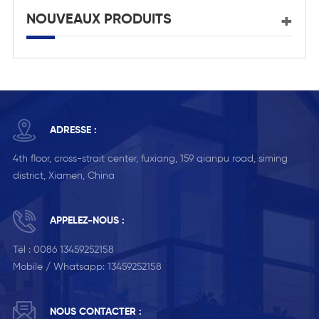
NOUVEAUX PRODUITS
ADRESSE :
4th floor, cross-strait center, fuxiang, 159 qianpu road, siming
district, Xiamen, China
APPELEZ-NOUS :
Tél :
0086 13459252158
Mobile / Whatsapp:
13459252158
NOUS CONTACTER :