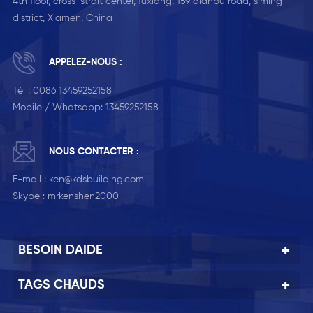
4th floor, cross-strait center, fuxiang, 159 qianpu road, siming
district, Xiamen, China
APPELEZ-NOUS :
Tél :
0086 13459252158
Mobile / Whatsapp:
13459252158
NOUS CONTACTER :
E-mail :
ken@kdsbuilding.com
Skype :
mrkenshen2000
BESOIN DAIDE
TAGS CHAUDS