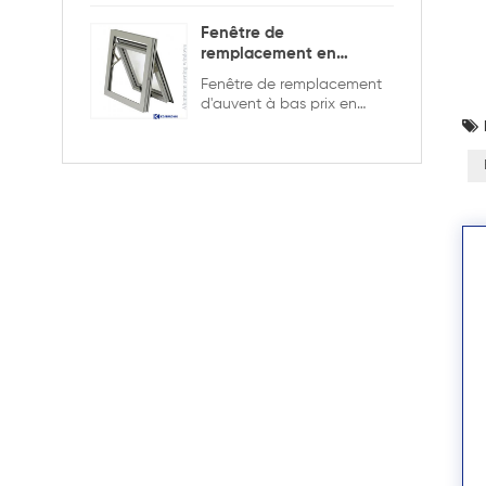
sécurité et l'intimité.
Fenêtre de
remplacement en
aluminium double
Fenêtre de remplacement
vitrage
d'auvent à bas prix en
aluminium de bonne
qualité, double vitrage
avec la grille dans la
conception creuse, elle est
plus solide et plus sûre