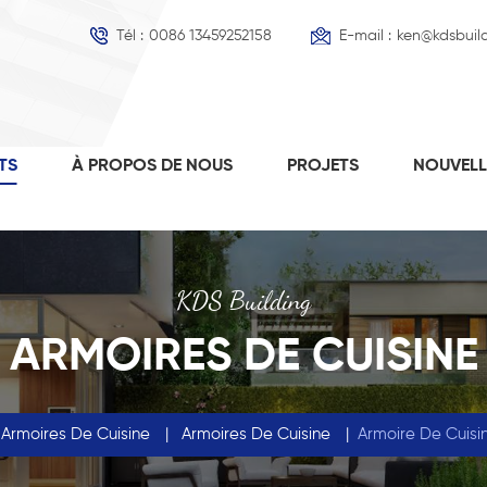
Tél :
0086 13459252158
E-mail :
ken@kdsbuil
TS
À PROPOS DE NOUS
PROJETS
NOUVEL
KDS Building
ARMOIRES DE CUISINE
Armoires De Cuisine
|
Armoires De Cuisine
|
Armoire De Cuisi