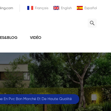
ding.com
Français
English
Español
LES&BLOG
VIDÉO
ne En Pvc Bon Marché Et De Haute Qualité