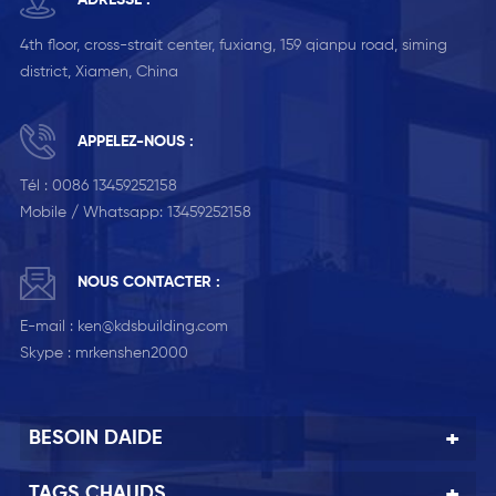
ADRESSE :
4th floor, cross-strait center, fuxiang, 159 qianpu road, siming
district, Xiamen, China
APPELEZ-NOUS :
Tél :
0086 13459252158
Mobile / Whatsapp:
13459252158
NOUS CONTACTER :
E-mail :
ken@kdsbuilding.com
Skype :
mrkenshen2000
BESOIN DAIDE
TAGS CHAUDS