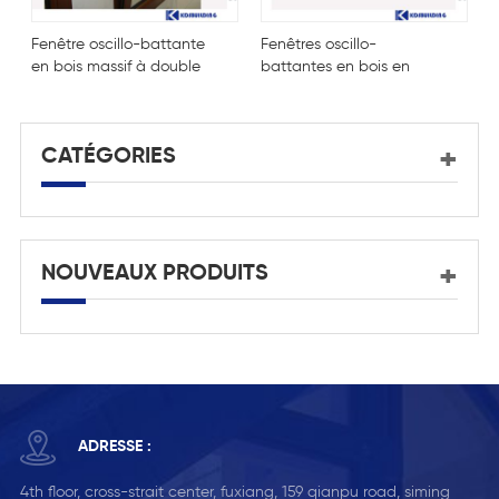
Fenêtre oscillo-battante
Fenêtres oscillo-
F
en bois massif à double
battantes en bois en
b
vitrage
bois en verre vitré
i
à
CATÉGORIES
NOUVEAUX PRODUITS
ADRESSE :
4th floor, cross-strait center, fuxiang, 159 qianpu road, siming