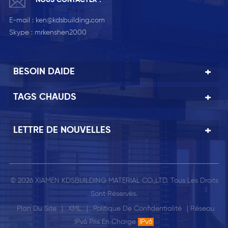
E-mail :
ken@kdsbuilding.com
Skype :
mrkenshen2000
BESOIN DAIDE
TAGS CHAUDS
LETTRE DE NOUVELLES
© 2026 XIAMEN KDSBUILDING MATERIAL CO.,LTD. Tous Les Droits
Sont Réservés.
Plan Du Site
|
XML
|
Politique De Confidentialité
| Réseau
IPv6 Pris En Charge
IPv6