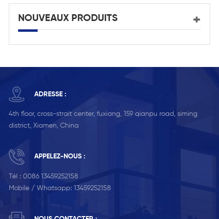
NOUVEAUX PRODUITS
ADRESSE :
4th floor, cross-strait center, fuxiang, 159 qianpu road, siming
district, Xiamen, China
APPELEZ-NOUS :
Tél :
0086 13459252158
Mobile / Whatsapp:
13459252158
NOUS CONTACTER :