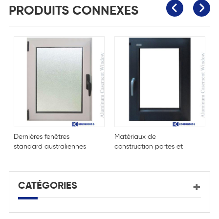
PRODUITS CONNEXES
Dernières fenêtres
Matériaux de
F
standard australiennes
construction portes et
p
de taille standard
fenêtres en verre
m
CATÉGORIES