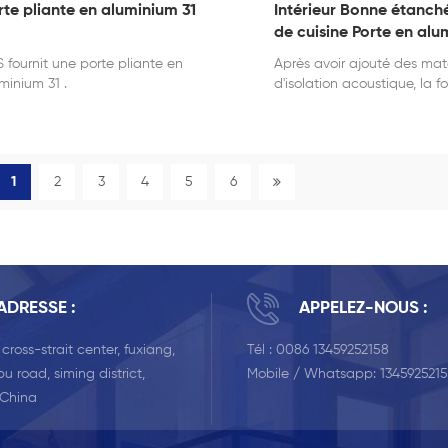
rte pliante en aluminium 31
Intérieur Bonne étanché
de cuisine Porte en alu
de bain
 fournit une porte pliante en
Après avoir ajouté des mat
minium 31 .
d'isolation acoustique, la f
d'isolation acoustique des 
fenêtres en alliage d'alumi
considérablement amélioré
1
2
3
4
5
6
ADRESSE :
APPELEZ-NOUS :
, cross-strait center, fuxiang,
Tél :
0086 13459252158
u road, siming district,
Mobile / Whatsapp:
134592521
 China