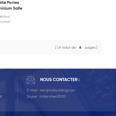
ité Portes
minium Salle
ériaux
onction
portes et
nium est
e.
Un total de
6
pages
NOUS CONTACTER :
E-mail :
ken@kdsbuilding.com
Skype :
mrkenshen2000
58