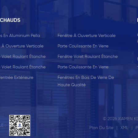
 CHAUDS
s En Aluminium Pella
Fenêtre À Ouverture Verticale
 À Ouverture Verticale
Porte Coulissante En Verre
e Volet Roulant Étanche
Fenêtre Volet Roulant Étanche
e Volet Roulant Étanche
Porte Coulissante En Verre
'entrée Extérieure
Fenêtres En Bois De Verre De
Haute Qualité
© 2026 XIAMEN KD
E :
Plan Du Site
|
XML
|
P