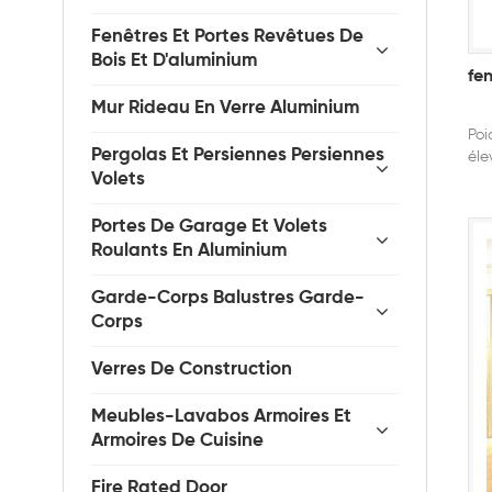
Fenêtres Et Portes Revêtues De
Bois Et D'aluminium
fe
Mur Rideau En Verre Aluminium
Poi
Pergolas Et Persiennes Persiennes
éle
Volets
et 
rel
tra
Portes De Garage Et Volets
Roulants En Aluminium
Garde-Corps Balustres Garde-
Corps
Verres De Construction
Meubles-Lavabos Armoires Et
Armoires De Cuisine
Fire Rated Door