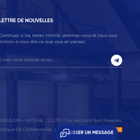
LETTRE DE NOUVELLES
Continuez à lire, restez informé, abonnez-vous et nous vous
invitons à nous dire ce que vous en pensez.
SBUILDING MATERIAL CO.,LTD. Tous Les Droits Sont Réservés.
olitique De Confidentialité
| Réseau IPv6 Pris En Charge
IPv6
LAISSER UN MESSAGE