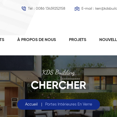
Tél :
0086 13459252158
E-mail :
ken@kdsbuil
TS
À PROPOS DE NOUS
PROJETS
NOUVEL
KDS Building
CHERCHER
Accueil
|
Portes Intérieures En Verre