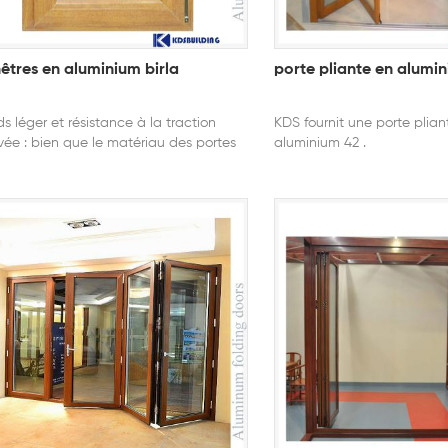
nêtres en aluminium birla
porte pliante en alumi
ds léger et résistance à la traction
KDS fournit une porte plian
vée : bien que le matériau des portes
aluminium 42 .
fenêtres en alliage d'aluminium soit
ativement léger, sa résistance à la
ction est élevée