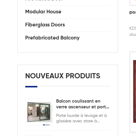
Modular House
po
Fiberglass Doors
KDS
alu
Prefabricated Balcony
NOUVEAUX PRODUITS
Balcon coulissant en
verre ascenseur et porte
coulissante
Porte lourde à levage et à
glissière avec store à
l'intérieur pour assurer la
sécurité et l'intimité.