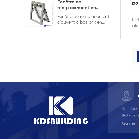
Fenêtre de
po
remplacement en
aluminium double
Fenêtre de remplacement
vitrage
KDS
d'auvent à bas prix en
alu
aluminium de bonne
qualité, double vitrage
avec la grille dans la
conception creuse, elle est
plus solide et plus sûre
4th floor
159 qianp
Xiamen,