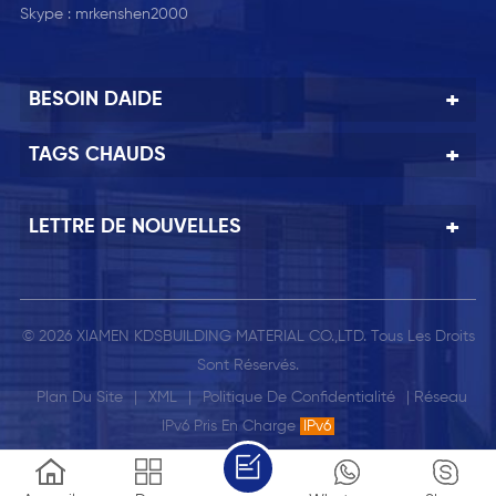
Skype :
mrkenshen2000
BESOIN DAIDE
TAGS CHAUDS
LETTRE DE NOUVELLES
© 2026 XIAMEN KDSBUILDING MATERIAL CO.,LTD. Tous Les Droits
Sont Réservés.
Plan Du Site
|
XML
|
Politique De Confidentialité
| Réseau
IPv6 Pris En Charge
IPv6