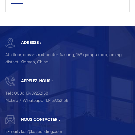
ADRESSE :
4th floor, cross-strait center, fuxiang, 159 qianpu road, siming
district, Xiamen, China
APPELEZ-NOUS :
Tél :
0086 13459252158
Mobile / Whatsapp:
13459252158
NOUS CONTACTER :
E-mail :
ken@kdsbuilding.com