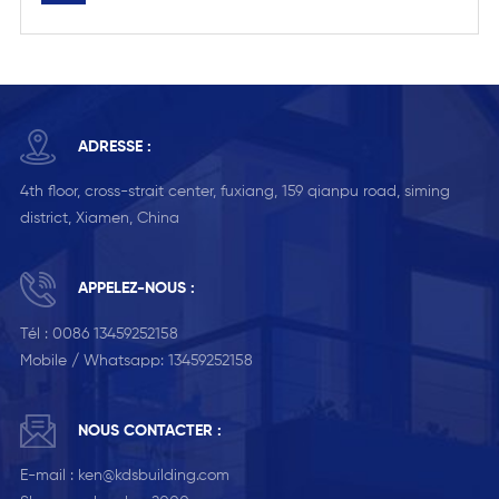
ADRESSE :
4th floor, cross-strait center, fuxiang, 159 qianpu road, siming
district, Xiamen, China
APPELEZ-NOUS :
Tél :
0086 13459252158
Mobile / Whatsapp:
13459252158
NOUS CONTACTER :
E-mail :
ken@kdsbuilding.com