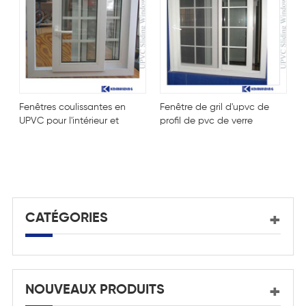
Fenêtres coulissantes en
Fenêtre de gril d'upvc de
P
UPVC pour l'intérieur et
profil de pvc de verre
p
l'extérieur de la maison
trempé
c
CATÉGORIES
NOUVEAUX PRODUITS