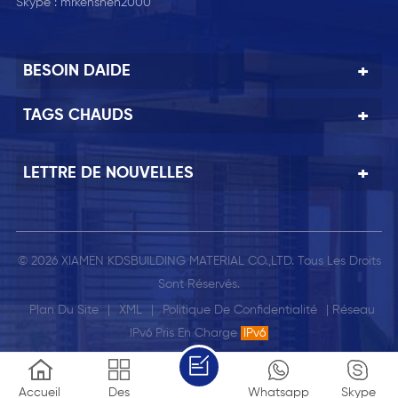
Skype :
mrkenshen2000
BESOIN DAIDE
TAGS CHAUDS
LETTRE DE NOUVELLES
© 2026 XIAMEN KDSBUILDING MATERIAL CO.,LTD. Tous Les Droits
Sont Réservés.
Plan Du Site
|
XML
|
Politique De Confidentialité
| Réseau
IPv6 Pris En Charge
IPv6
Accueil
Des
Whatsapp
Skype