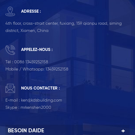
ADRESSE :
4th floor, cross-strait center, fuxiang, 159 qianpu road, siming
district, Xiamen, China
APPELEZ-NOUS :
Tél :
0086 13459252158
Mobile / Whatsapp:
13459252158
NOUS CONTACTER :
E-mail :
ken@kdsbuilding.com
Skype :
mrkenshen2000
BESOIN DAIDE