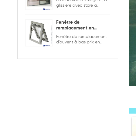
Porte lourde à levage et à
glissière avec store à
l'intérieur pour assurer la
sécurité et l'intimité.
Fenêtre de
remplacement en
aluminium double
Fenêtre de remplacement
vitrage
d'auvent à bas prix en
aluminium de bonne
qualité, double vitrage
avec la grille dans la
conception creuse, elle est
plus solide et plus sûre