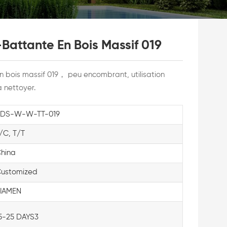
-Battante En Bois Massif 019
en bois massif 019，
peu encombrant, utilisation
 à nettoyer.
DS-W-W-TT-019
/C, T/T
hina
ustomized
IAMEN
5-25 DAYS3