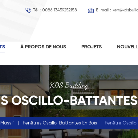
Tél :
0086 13459252158
E-mail :
ken@kdsbuil
TS
À PROPOS DE NOUS
PROJETS
NOUVEL
KDS Building
S OSCILLO-BATTANTES
 Massif
|
Fenêtres Oscillo-Battantes En Bois
|
Fenêtre Oscillo