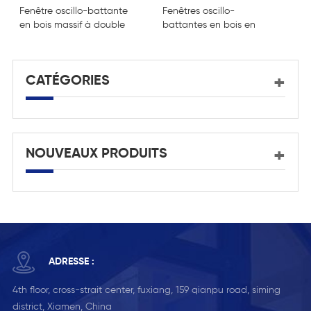
Fenêtre oscillo-battante
Fenêtres oscillo-
F
en bois massif à double
battantes en bois en
b
vitrage
bois en verre vitré
i
à
CATÉGORIES
NOUVEAUX PRODUITS
ADRESSE :
4th floor, cross-strait center, fuxiang, 159 qianpu road, siming
district, Xiamen, China