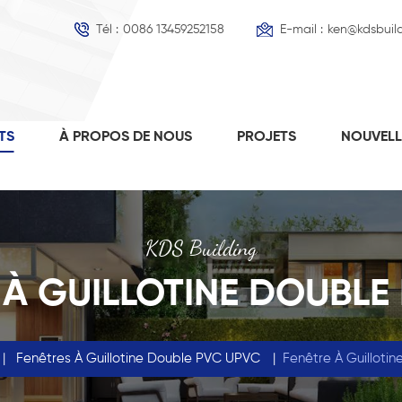
Tél :
0086 13459252158
E-mail :
ken@kdsbuil
TS
À PROPOS DE NOUS
PROJETS
NOUVEL
KDS Building
 À GUILLOTINE DOUBLE
|
Fenêtres À Guillotine Double PVC UPVC
|
Fenêtre À Guillotin