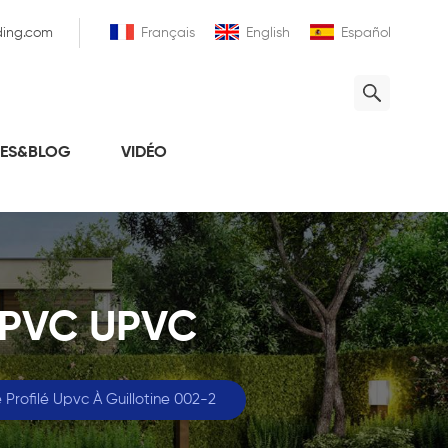
ding.com
Français
English
Español
LES&BLOG
VIDÉO
 PVC UPVC
e Profilé Upvc À Guillotine 002-2