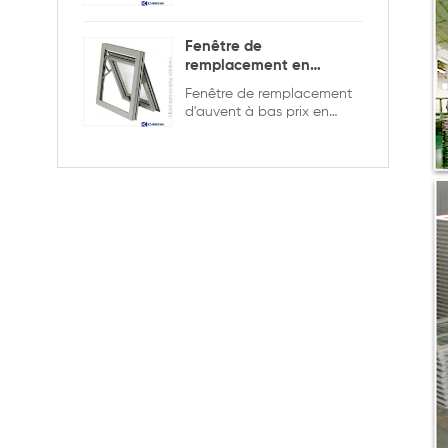
l'intérieur pour assurer la
sécurité et l'intimité.
Fenêtre de
remplacement en
aluminium double
Fenêtre de remplacement
vitrage
d'auvent à bas prix en
aluminium de bonne
qualité, double vitrage
avec la grille dans la
conception creuse, elle est
plus solide et plus sûre