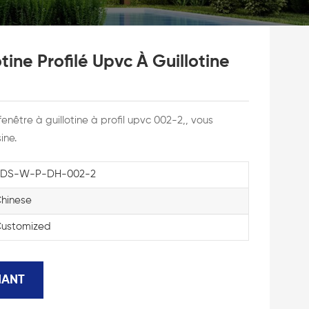
tine Profilé Upvc À Guillotine
enêtre à guillotine à profil upvc 002-2,, vous
ine.
KDS-W-P-DH-002-2
hinese
ustomized
NANT