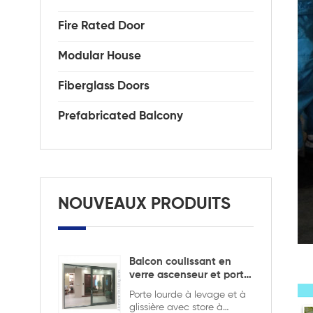
Fire Rated Door
Modular House
Fiberglass Doors
Prefabricated Balcony
NOUVEAUX PRODUITS
Balcon coulissant en
verre ascenseur et porte
coulissante
Porte lourde à levage et à
glissière avec store à