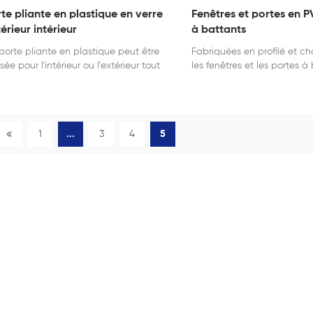
te pliante en plastique en verre
Fenêtres et portes en 
érieur intérieur
à battants
porte pliante en plastique peut être
Fabriquées en profilé et ch
lisée pour l'intérieur ou l'extérieur tout
les fenêtres et les portes à
adoptant une conception étanche.
PVC sont populaires dans l
matériaux de construction.
1
...
3
4
5