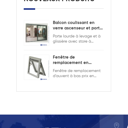
Balcon coulissant en
verre ascenseur et porte
coulissante
Porte lourde à levage et à
glissière avec store à
l'intérieur pour assurer la
sécurité et l'intimité.
Fenêtre de
remplacement en
aluminium double
Fenêtre de remplacement
vitrage
d'auvent à bas prix en
aluminium de bonne
qualité, double vitrage
avec la grille dans la
conception creuse, elle est
plus solide et plus sûre