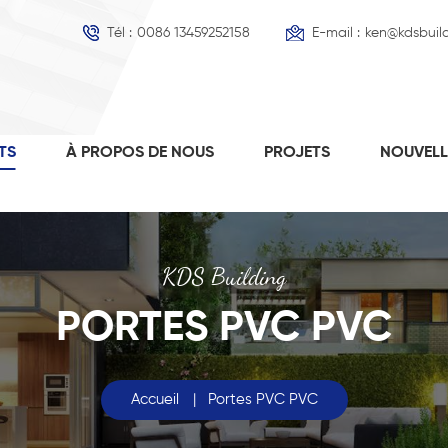
Tél :
0086 13459252158
E-mail :
ken@kdsbuil
TS
À PROPOS DE NOUS
PROJETS
NOUVEL
KDS Building
PORTES PVC PVC
Accueil
|
Portes PVC PVC