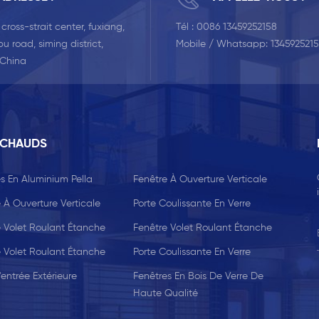
, cross-strait center, fuxiang,
Tél :
0086 13459252158
u road, siming district,
Mobile / Whatsapp:
134592521
 China
 CHAUDS
s En Aluminium Pella
Fenêtre À Ouverture Verticale
 À Ouverture Verticale
Porte Coulissante En Verre
e Volet Roulant Étanche
Fenêtre Volet Roulant Étanche
e Volet Roulant Étanche
Porte Coulissante En Verre
'entrée Extérieure
Fenêtres En Bois De Verre De
Haute Qualité