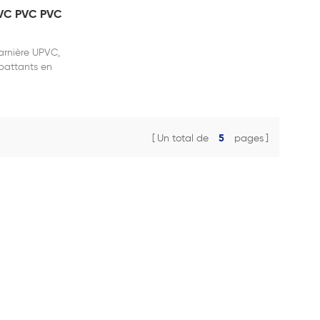
PVC PVC PVC
arnière UPVC,
 battants en
'achat de
Un total de
5
pages