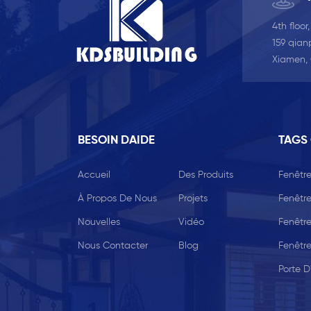
4th floor
159 qianp
Xiamen,
BESOIN DAIDE
TAGS
Accueil
Des Produits
Fenêtre
À Propos De Nous
Projets
Fenêtre
Nouvelles
Vidéo
Fenêtr
Nous Contacter
Blog
Fenêtr
Porte D