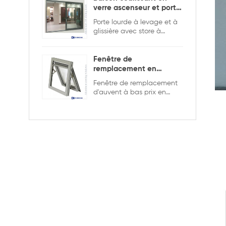
verre ascenseur et porte
coulissante
Porte lourde à levage et à
glissière avec store à
l'intérieur pour assurer la
sécurité et l'intimité.
Fenêtre de
remplacement en
aluminium double
Fenêtre de remplacement
vitrage
d'auvent à bas prix en
aluminium de bonne
qualité, double vitrage
avec la grille dans la
conception creuse, elle est
plus solide et plus sûre