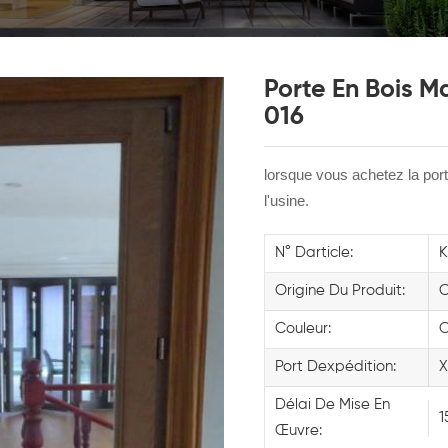
Porte En Bois M
016
lorsque vous achetez la por
l'usine.
N° Darticle:
Origine Du Produit:
C
Couleur:
C
Port Dexpédition:
X
Délai De Mise En
1
Œuvre: