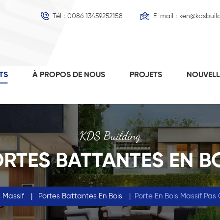
Tél :
0086 13459252158
E-mail :
ken@kdsbuil
TS
À PROPOS DE NOUS
PROJETS
NOUVEL
KDS Building
RTES BATTANTES EN B
s Massif
|
Portes Battantes En Bois
|
Porte En Bois Massif Pas