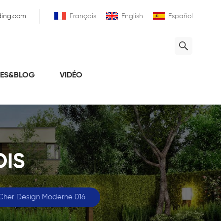
ding.com
Français
English
Español
LES&BLOG
VIDÉO
OIS
 Cher Design Moderne 016