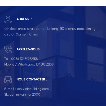
ADRESSE :
4th floor, cross-strait center, fuxiang, 159 qianpu road, siming
district, Xiamen, China
APPELEZ-NOUS :
Tél :
0086 13459252158
Mobile / Whatsapp:
13459252158
NOUS CONTACTER :
E-mail :
ken@kdsbuilding.com
Skype :
mrkenshen2000