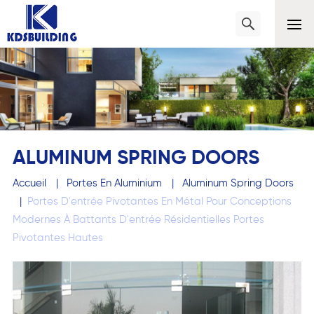
ALUMINUM SPRING DOORS
Accueil
|
Portes En Aluminium
|
Aluminum Spring Doors
|
Portes D'entrée Pivotantes En Métal Pour Conceptions
Modernes À Battants D'entrée Résidentielles Portes
Pivotantes Hautes