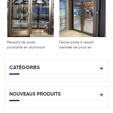
Ressorts de porte
Ferme-porte à ressort
R
pivotante en aluminium
d'entrée de pivot en
a
en verre trempé de
verre en aluminium de
nouvelle conception et
nouveau style
de vente chaude
CATÉGORIES
NOUVEAUX PRODUITS