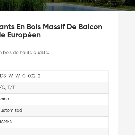
ants En Bois Massif De Balcon
yle Européen
n bois de haute qualité.
KDS-W-W-C-032-2
/C, T/T
hina
ustomized
IAMEN