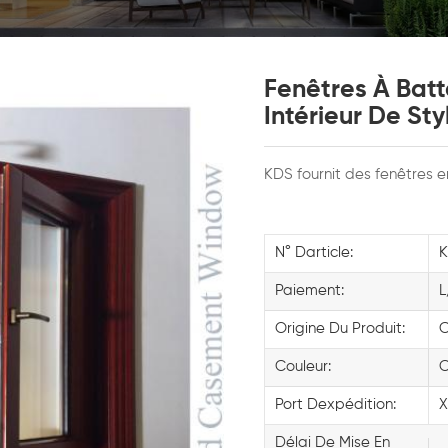
Fenêtres À Batt
Intérieur De St
KDS fournit des fenêtres e
N° Darticle:
Paiement:
L
Origine Du Produit:
C
Couleur:
C
Port Dexpédition:
X
Délai De Mise En