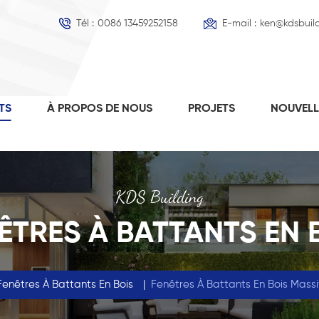
Tél :
0086 13459252158
E-mail :
ken@kdsbuil
TS
À PROPOS DE NOUS
PROJETS
NOUVEL
KDS Building
ÊTRES À BATTANTS EN 
Fenêtres À Battants En Bois
|
Fenêtres À Battants En Bois Massi