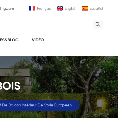
ding.com
Français
English
Español
LES&BLOG
VIDÉO
BOIS
f De Balcon Intérieur De Style Européen