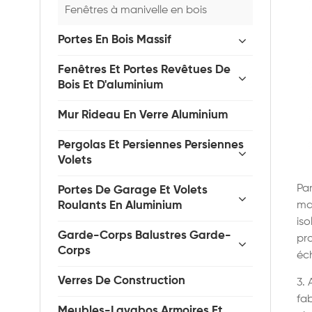
Fenêtres à manivelle en bois
Portes En Bois Massif
Fenêtres Et Portes Revêtues De
Bois Et D'aluminium
Mur Rideau En Verre Aluminium
Pergolas Et Persiennes Persiennes
Volets
Par
Portes De Garage Et Volets
Roulants En Aluminium
mat
iso
Garde-Corps Balustres Garde-
pro
Corps
éch
Verres De Construction
3. 
fab
Meubles-Lavabos Armoires Et