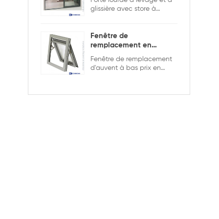
Porte lourde à levage et à
glissière avec store à
l'intérieur pour assurer la
sécurité et l'intimité.
Fenêtre de
remplacement en
aluminium double
Fenêtre de remplacement
vitrage
d'auvent à bas prix en
aluminium de bonne
qualité, double vitrage
avec la grille dans la
conception creuse, elle est
plus solide et plus sûre