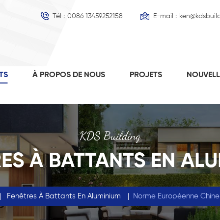
Tél :
0086 13459252158
E-mail :
ken@kdsbuil
TS
À PROPOS DE NOUS
PROJETS
NOUVEL
KDS Building
ES À BATTANTS EN AL
|
Fenêtres À Battants En Aluminium
|
Norme Européenne Chine 