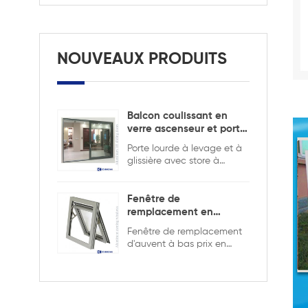
NOUVEAUX PRODUITS
Balcon coulissant en
verre ascenseur et porte
coulissante
Porte lourde à levage et à
glissière avec store à
l'intérieur pour assurer la
sécurité et l'intimité.
Fenêtre de
remplacement en
aluminium double
Fenêtre de remplacement
vitrage
d'auvent à bas prix en
aluminium de bonne
qualité, double vitrage
avec la grille dans la
conception creuse, elle est
plus solide et plus sûre