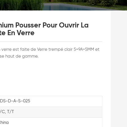
ium Pousser Pour Ouvrir La
te En Verre
 verre est faite de
Verre trempé clair 5+9A+5MM et
ise haut de gamme.
DS-D-A-S-025
/C, T/T
hina