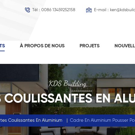
Tél :
0086 13459252158
E-mail :
ken@kdsbuil
TS
À PROPOS DE NOUS
PROJETS
NOUVEL
KDS Building
 COULISSANTES EN AL
tes Coulissantes En Aluminium
|
Cadre En Aluminium Pousser Pou