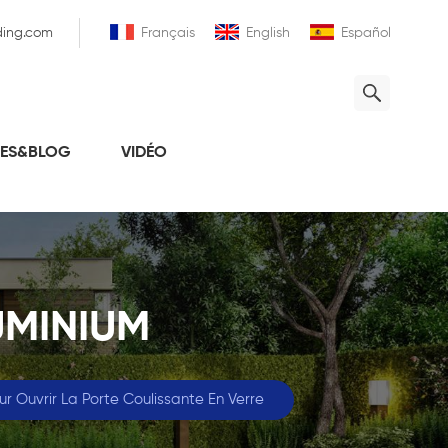
ding.com
Français
English
Español
LES&BLOG
VIDÉO
UMINIUM
r Ouvrir La Porte Coulissante En Verre