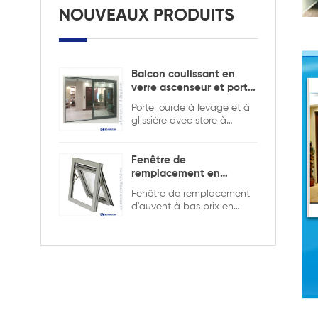
NOUVEAUX PRODUITS
Balcon coulissant en
verre ascenseur et porte
coulissante
Porte lourde à levage et à
glissière avec store à
l'intérieur pour assurer la
sécurité et l'intimité.
Fenêtre de
remplacement en
aluminium double
Fenêtre de remplacement
vitrage
d'auvent à bas prix en
aluminium de bonne
qualité, double vitrage
avec la grille dans la
conception creuse, elle est
plus solide et plus sûre