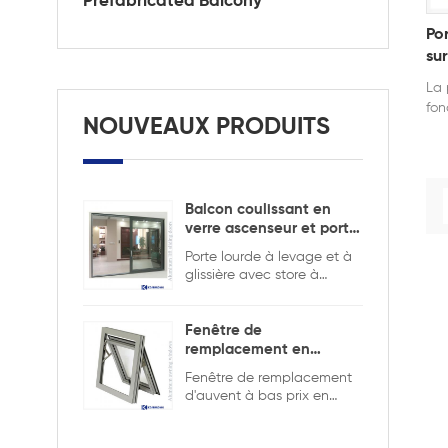
Prefabricated Balcony
Po
su
La 
fon
NOUVEAUX PRODUITS
ven
Balcon coulissant en
verre ascenseur et porte
coulissante
Porte lourde à levage et à
glissière avec store à
l'intérieur pour assurer la
sécurité et l'intimité.
Fenêtre de
remplacement en
aluminium double
Fenêtre de remplacement
vitrage
d'auvent à bas prix en
aluminium de bonne
qualité, double vitrage