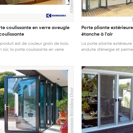
rte coulissante en verre aveugle
Porte pliante extérieure
 coulissante
étanche à l'air
produit est de couleur grain de bois.
La porte pliante extérieur
n sûr, la porte coulissante en verre
enduite d'énergie et perme
t également être personnalisée
de l'énergie pour le projet 
construction.