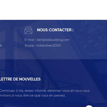
NOUS CONTACTER :
E-mail :
ken@kdsbuilding.com
Skype :
mrkenshen2000
58
LETTRE DE NOUVELLES
Continuez à lire, restez informé, abonnez-vous et nous vous
invitons à nous dire ce que vous en pensez.