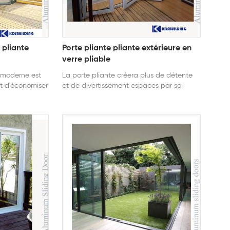
 pliante
Porte pliante pliante extérieure en
verre pliable
e moderne est
La porte pliante créera plus de détente
t d'économiser
et de divertissement espaces par sa
de
spécialité gain de place.