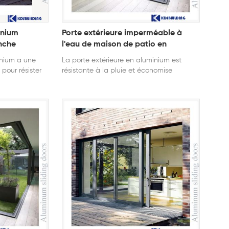
inium
Porte extérieure imperméable à
anche
l'eau de maison de patio en
aluminium
inium a une
La porte extérieure en aluminium est
pour résister
résistante à la pluie et économise
ur.
l'énergie pour le patio et le jardin de la
maison.