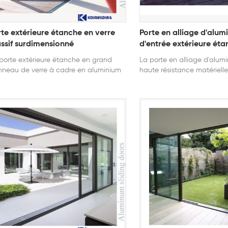
rte extérieure étanche en verre
Porte en alliage d'alum
ssif surdimensionné
d'entrée extérieure ét
porte extérieure étanche en grand
La porte en alliage d'alum
neau de verre à cadre en aluminium
haute résistance matérielle 
vient aux halls d'exposition et aux
aux ouragans et à la chale
as.