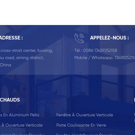
ADRESSE :
APPELEZ-NOUS :
, cross-strait center, fuxiang,
Tél :
0086 13459252158
u road, siming district,
Mobile / Whatsapp:
134592521
 China
 CHAUDS
s En Aluminium Pella
Fenêtre À Ouverture Verticale
 À Ouverture Verticale
Porte Coulissante En Verre