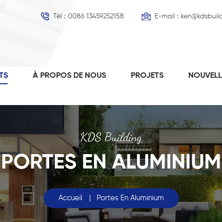
Tél :
0086 13459252158
E-mail :
ken@kdsbuil
TS
À PROPOS DE NOUS
PROJETS
NOUVEL
KDS Building
PORTES EN ALUMINIUM
Accueil
|
Portes En Aluminium