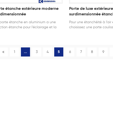
rte étanche extérieure moderne
Porte de luxe extérieur
rdimensionnée
surdimensionnée étanche
porte étanche en aluminium a une
Pour une étanchéité à l'air e
ction étanche pour l'éclairage et la
choisissez une porte coulis
tilation de la maison.
en aluminium.
1
...
3
4
5
6
7
8
9