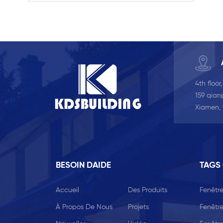
avec la grille dans la
conception creuse, elle est
plus solide et plus sûre
4th floor
159 qianp
Xiamen,
BESOIN DAIDE
TAGS
Accueil
Des Produits
Fenêtre
À Propos De Nous
Projets
Fenêtre