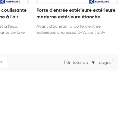
e coulissante
Porte d'entrée extérieure extérieure
 à l'air
moderne extérieure étanche
t à l'eau,
Avant d'acheter la porte d'entrée
sante de luxe
extérieure, choisissez U-Value：2.0-
2.2w/m2.k.
Un total de
9
pages