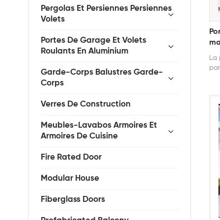
Pergolas Et Persiennes Persiennes
Volets
Po
Portes De Garage Et Volets
ma
Roulants En Aluminium
La 
pan
Garde-Corps Balustres Garde-
con
Corps
vill
Verres De Construction
Meubles-Lavabos Armoires Et
Armoires De Cuisine
Fire Rated Door
Modular House
Fiberglass Doors