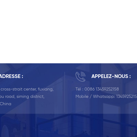
ADRESSE :
APPELEZ-NOUS :
, cross-strait center, fuxiang,
Tél :
0086 13459252158
u road, siming district,
Mobile / Whatsapp:
134592521
 China