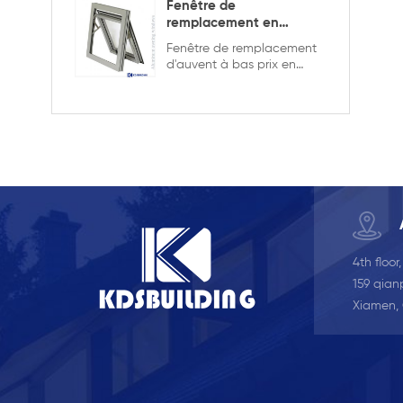
Fenêtre de
remplacement en
aluminium double
Fenêtre de remplacement
vitrage
d'auvent à bas prix en
aluminium de bonne
qualité, double vitrage
avec la grille dans la
conception creuse, elle est
plus solide et plus sûre
4th floor
159 qianp
Xiamen,