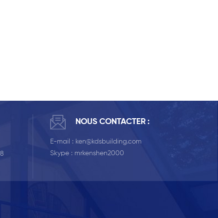
NOUS CONTACTER :
E-mail :
ken@kdsbuilding.com
Skype :
mrkenshen2000
58