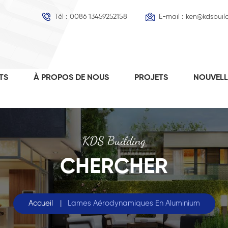
Tél :
0086 13459252158
E-mail :
ken@kdsbuil
TS
À PROPOS DE NOUS
PROJETS
NOUVEL
KDS Building
CHERCHER
Accueil
|
Lames Aérodynamiques En Aluminium