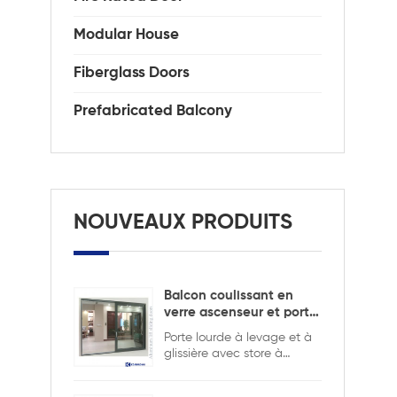
Modular House
Fiberglass Doors
Prefabricated Balcony
NOUVEAUX PRODUITS
Balcon coulissant en
verre ascenseur et porte
coulissante
Porte lourde à levage et à
glissière avec store à
l'intérieur pour assurer la
sécurité et l'intimité.